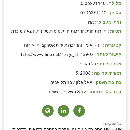
סלולר :
0506291140
טלפון :
0506291140
חייל מקצועי :
אויר
תגיות :
תיירות חו"ל,הדרכות חו"ל,טיסות,מלונות,הוצאה מוכרת
קטגוריה :
יעוץ, אימון והדרכה,תיירות אטרקציות ואירוח
קישור לאתר :
http://www.hrt.co.il/?page_id=15907
אזור שירות :
כל הארץ
תאריך פרישה :
5-2006
כתובת העסק :
יגאל אלון 159 תל אביב
הטבה לביטחונט :
עד 3 תשלומים שווים
על עסקים :
HRTOUR מקבוצת ביטחונט עוסקת בהפקת סדנאות והדרכות