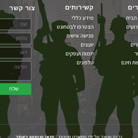
ים
קשירותים
צור קשר
הבית
מידע כללי
ועים
הצטרפו לבטחונט
פגישה אישית
ים
יועצים
ר
יזמות ועסקים
ת חינם
טלפונים
שלח
נבנה ועוצב על ידי סמארט סייטס -
תנאי שימוש באתר