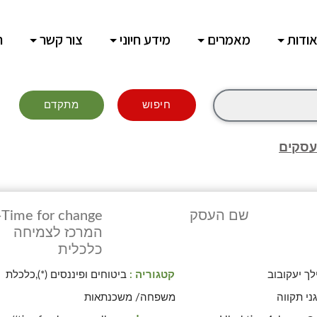
ודות
מאמרים
מידע חיוני
צור קשר
ח
חיפוש
מתקדם
עסקים
שם העסק
nge-
המרכז לצמיחה
כלכלית
לך יעקובוב
קטגוריה :
ביטוחים ופיננסים (*),כלכלת
ני תקווה
משפחה/ משכנתאות