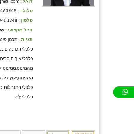
דואל :
gmail.com
סלולר :
9463948
טלפון :
9463948
חייל מקצועי :
של
תגיות :
תכנון פיננ
כלכלי,הכוונה פיננ
כלכלי,איך חוסכים
מהמינוס,ממינוס ל
משפחה,יעוץ כלכלי,
כלכלי,התנהלות כלכ
כלכלי,cfp