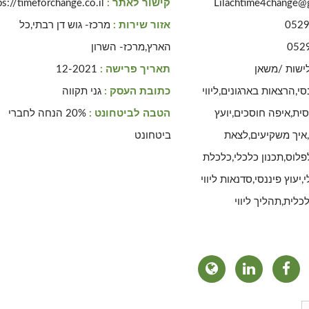
Lilachtime4change@
קישור לאתר :
ps://timeforchange.co.il/
052
אזור שירות :
מרכז- גוש דן רבתי,כל
052
הארץ,מרכז- השרון
ישות /משאן
תאריך פרישה :
12-2021
סי,הרצאות בארגונים,ליווי
כתובת העסק :
גני תקווה
סית,איפה חוסכים,יועץ
הטבה לביטחונט :
20% הנחה לחברי
,איך משקיעים,לצאת
ביטחונט
פלוס,תכנון כלכלי,כלכלת
יעוץ פיננסי,סדנאות ליווי
לית,תהליך ליווי