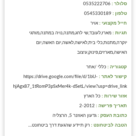
סלולר :
0535222706
טלפון :
0545330189
חייל מקצועי :
אויר
תגיות :
מארז,לעובד,שי לחג,מתנה,נויה במתנה,מותגי
יוקרה,מתנות,כלי בית,לאישה,לאשה,יום האשה,יום
האישה,מארזים,פינוק,עיצוב
קטגוריה :
כללי /אחר
קישור לאתר :
https://drive.google.com/file/d/1bU-
hjAgx87_1tRomP3pSxMer4k-dSetL/view?usp=drive_link
אזור שירות :
כל הארץ
תאריך פרישה :
2-2012
כתובת העסק :
גדעון האוזנר 5, הרצליה
הטבה לביטחונט :
רק תיידע שהגעת דרך ביטחונט...