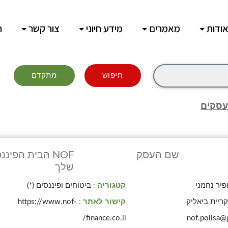
ודות
מאמרים
מידע חיוני
צור קשר
ח
חיפוש
מתקדם
עסקים
שם העסק
NOF הבית הפיננ
שלך
פיר נחמני
קטגוריה :
ביטוחים ופיננסים (*)
ריית ביאליק
קישור לאתר :
https://www.nof-
finance.co.il/
nof.polisa@