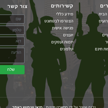
ים
קשירותים
צור קשר
הבית
מידע כללי
ועים
הצטרפו לבטחונט
פגישה אישית
ים
יועצים
ר
יזמות ועסקים
ת חינם
טלפונים
שלח
נבנה ועוצב על ידי סמארט סייטס -
תנאי שימוש באתר