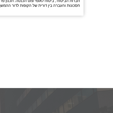
חברות הביטוח , ביטוח לאומי ומס הכנסה. תכנון פריש
חסכונות והעברה בין דורית של הקופות לדור ההמש