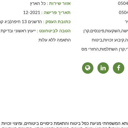
050
אזור שירות :
כל הארץ
050
תאריך פרישה :
12-2021
ר
כתובת העסק :
הדשנים 13 חיפה(ביג קריות)
שה,השקעות,פיננסים,קרן
הטבה לביטחונט :
ייעוץ ראשוני ובדיקת
,קיבוע זכויות,ביטוח
התאמה ללא עלות
די,קרן השתלמות,החזרי מס
 התא המשפחתי מניעת כפל ביטוח והתאמת כיסויים ביטוחים, ומיצוי זכויות 