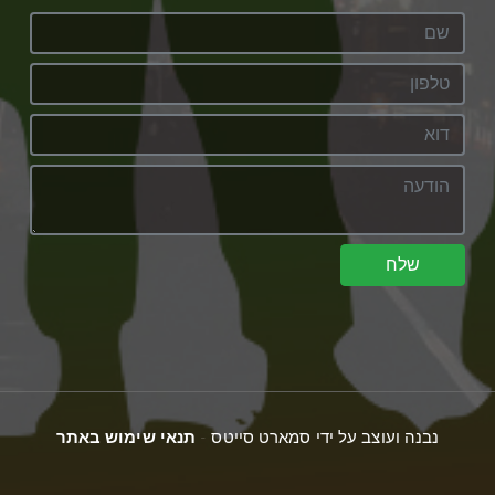
שלח
נבנה ועוצב על ידי סמארט סייטס -
תנאי שימוש באתר