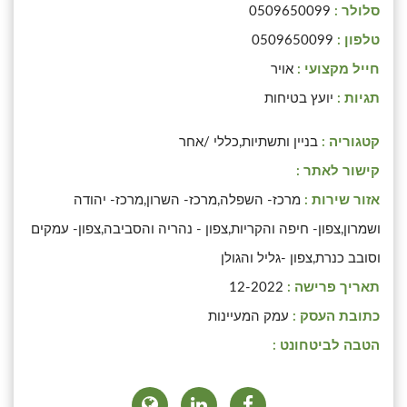
סלולר :
0509650099
טלפון :
0509650099
חייל מקצועי :
אויר
תגיות :
יועץ בטיחות
קטגוריה :
בניין ותשתיות,כללי /אחר
קישור לאתר :
אזור שירות :
מרכז- השפלה,מרכז- השרון,מרכז- יהודה
ושמרון,צפון- חיפה והקריות,צפון - נהריה והסביבה,צפון- עמקים
וסובב כנרת,צפון -גליל והגולן
תאריך פרישה :
12-2022
כתובת העסק :
עמק המעיינות
הטבה לביטחונט :