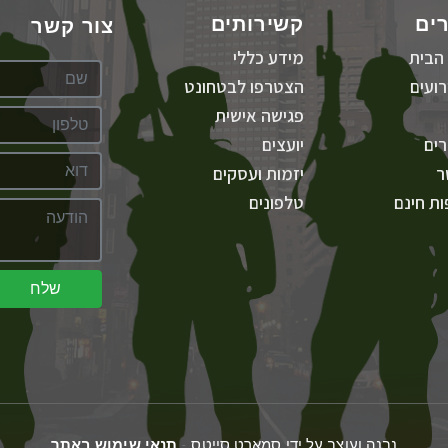
ים
קשירותים
צור קשר
הבית
מידע כללי
ועים
הצטרפו לבטחונט
פגישה אישית
ים
יועצים
ר
יזמות ועסקים
ת חינם
טלפונים
שלח
נבנה ועוצב על ידי סמארט סייטס -
תנאי שימוש באתר