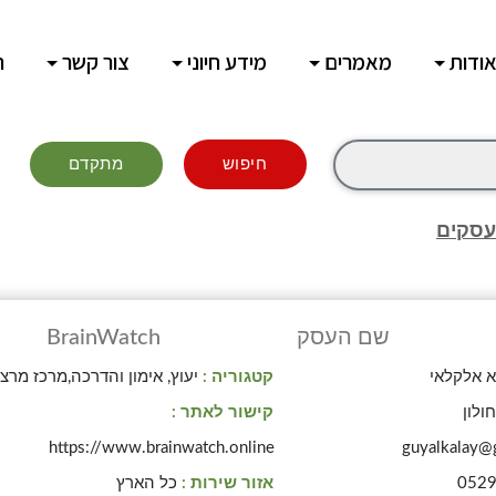
ודות
מאמרים
מידע חיוני
צור קשר
ח
חיפוש
מתקדם
עסקים
שם העסק
BrainWatch
א אלקלאי
קטגוריה :
יעוץ, אימון והדרכה,מרכז מרצ
ולון
קישור לאתר :
https://www.brainwatch.online
guyalkalay@
052
אזור שירות :
כל הארץ