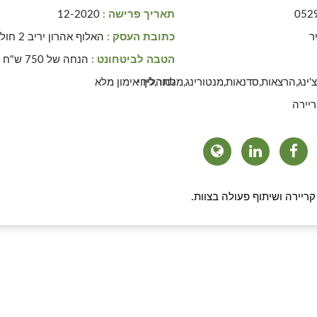
052
תאריך פרישה :
12-2020
ר
כתובת העסק :
האלוף אהרון יריב 2 חולון
הטבה לביטחונט :
הנחה של 750 ש"ח
צ'ינג,הרצאות,סדנאות,מנטורינג,מנטור,ליווי
לתהליך אימון מלא
יירה
 קריירה ושיתוף פעולה בצוות.