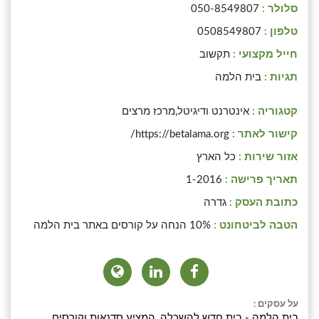
סלולר :
050-8549807
טלפון :
0508549807
חייל מקצועי :
תקשוב
תגיות :
בית הלמה
קטגוריה :
אינטרנט ודיגיטל,מרכז מרצים
קישור לאתר :
https://betalama.org/
אזור שירות :
כל הארץ
תאריך פרישה :
1-2016
כתובת העסק :
גדרה
הטבה לביטחונט :
10% הנחה על קורסים באתר בית הלמה
על עסקים :
בית הלָמָה - בית חדש להשכלה, המציע סדנאות וקורסים