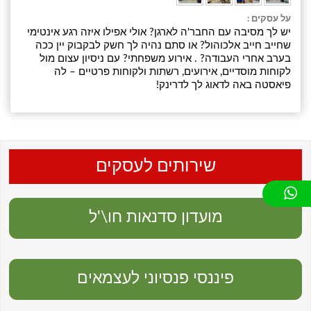
על עסקים :
יש לך מסיבה עם החבר'ה לארגן? אולי אפילו איזה רגע אינטימי
שחייב חייב אלכוהול? או סתם נהיה לך חשק לבקבוק יין ככה
בערב אחרי העבודה? . אירוע משפחתי? עם ניסיון עצום מול
לקוחות מוסדיים, אירועים, רשתות ולקוחות פרטיים – לה
פיאסטה באה לדאוג לך לדרינק!
שירותים לעסקים
מועדון סדנאות חו\'ל
פיננסי פנסיוני לעצמאים