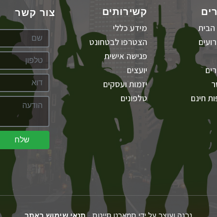
ים
קשירותים
צור קשר
הבית
מידע כללי
ועים
הצטרפו לבטחונט
פגישה אישית
ים
יועצים
ר
יזמות ועסקים
ת חינם
טלפונים
שלח
נבנה ועוצב על ידי סמארט סייטס -
תנאי שימוש באתר