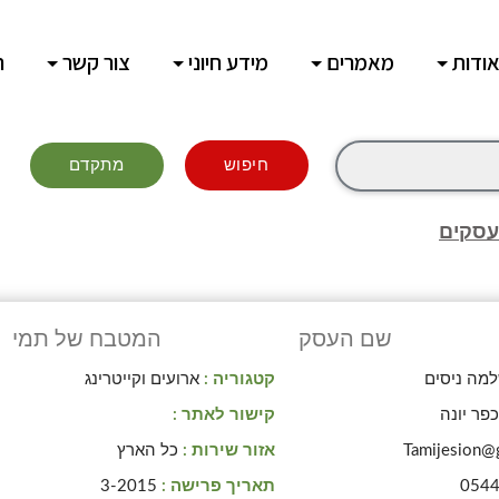
ודות
מאמרים
מידע חיוני
צור קשר
ח
חיפוש
מתקדם
עסקים
שם העסק
המטבח של תמי
מה ניסים
קטגוריה :
ארועים וקייטרינג
פר יונה
קישור לאתר :
Tamijesion@
אזור שירות :
כל הארץ
054
תאריך פרישה :
3-2015