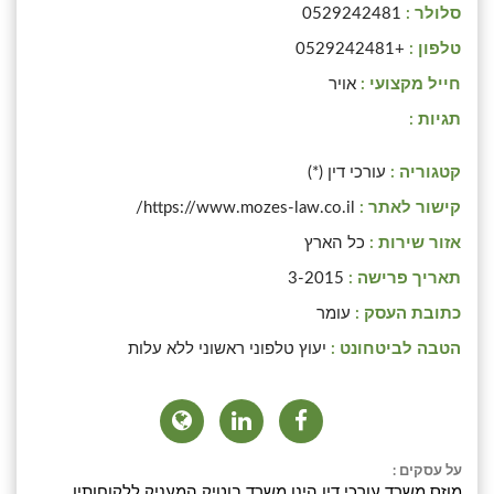
סלולר :
0529242481
טלפון :
+0529242481
חייל מקצועי :
אויר
תגיות :
קטגוריה :
עורכי דין (*)
קישור לאתר :
https://www.mozes-law.co.il/
אזור שירות :
כל הארץ
תאריך פרישה :
3-2015
כתובת העסק :
עומר
הטבה לביטחונט :
יעוץ טלפוני ראשוני ללא עלות
על עסקים :
מוזס משרד עורכי דין הינו משרד בוטיק המעניק ללקוחותיו