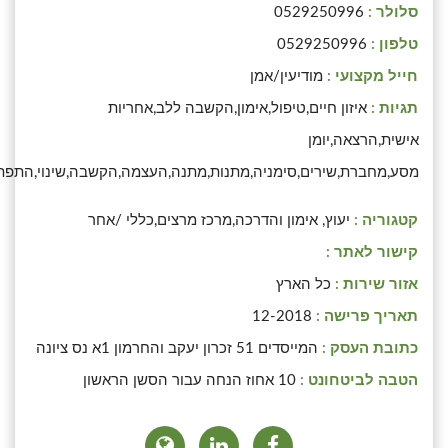
סלולר :
0529250996
טלפון :
0529250996
חייל מקצועי :
מודיעין/אמן
תגיות :
איזון חיים,טיפול,אימון,הקשבה ללב,אחריות
אישית,הרצאה,יומן
מסע,מחברת,שירים,סימניה,מתנות,מתנה,העצמה,הקשבה,שינוי,התפתחות
קטגוריה :
יעוץ, אימון והדרכה,מרכז מרצים,כללי /אחר
קישור לאתר :
אזור שירות :
כל הארץ
תאריך פרישה :
12-2018
כתובת העסק :
המייסדים 51 זכרון יעקב והחרמון 1א נס ציונה
הטבה לביטחונט :
10 אחוז הנחה עבור הסשן הראשון