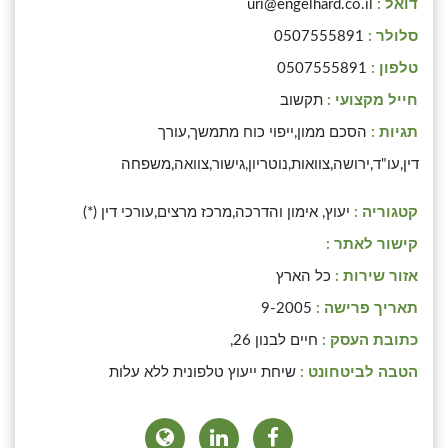
דואל :
uri@engelhard.co.il
סלולר :
0507555891
טלפון :
0507555891
חייל מקצועי :
תקשוב
תגיות :
הסכם ממון,ייפוי כוח מתמשך,עורך
דין,עו"ד,ירושה,צוואות,נוטריון,גישור,צוואה,משפחה
קטגוריה :
יעוץ, אימון והדרכה,מרכז מרצים,עורכי דין (*)
קישור לאתר :
אזור שירות :
כל הארץ
תאריך פרישה :
9-2005
כתובת העסק :
חיים לבנון 26,
הטבה לביטחונט :
שיחת ייעוץ טלפונית ללא עלות