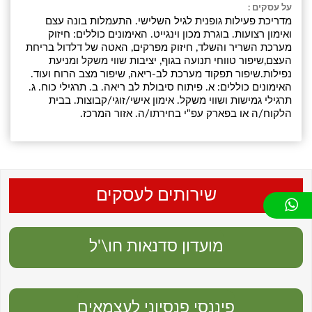
על עסקים :
מדריכת פעילות גופנית לגיל השלישי. התעמלות בונה עצם
ואימון רצועות. בוגרת מכון וינגייט. האימונים כוללים: חיזוק
מערכת השריר והשלד, חיזוק מפרקים, האטה של דלדול בריחת
העצם,שיפור טווחי תנועה בגוף, יציבות שווי משקל ומניעת
נפילות.שיפור תפקוד מערכת לב-ריאה, שיפור מצב הרוח ועוד.
האימונים כוללים: א. פיתוח סיבולת לב ריאה. ב. תרגילי כוח. ג.
תרגילי גמישות ושווי משקל. אימון אישי/זוגי/קבוצות. בבית
הלקוח/ה או בפארק עפ"י בחירתו/ה. אזור המרכז.
שירותים לעסקים
מועדון סדנאות חו\'ל
פיננסי פנסיוני לעצמאים