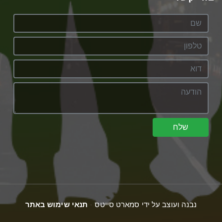
שלח
נבנה ועוצב על ידי סמארט סייטס -
תנאי שימוש באתר