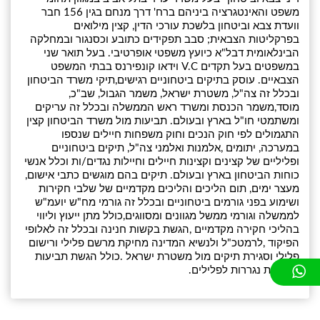
משפט והאינטגרציה ביניהם ברח' דרך מנחם בגין 156 חבר
וועדת צבא וביטחון בלשכת עורכי הדין, קצין מילואים
בפרקליטות הצבאית; סבב תפקידים כתובע וכסנגור ובמחלקה
הבינלאומית דבל"א כיועץ משפטי אופרטיבי. בעל תואר שני
במשפטים בעל תקדים V.C וידאו קונפירנס בבתי המשפט
הצבאיים. עוסק בתיקים ביטחוניים רגישים,תיקי משרד הביטחון
ובכלל זה צה"ל, משטרת ישראל, משמר הגבול, שב"כ,
מוסד,משמר הכנסת ומשרד ראש הממשלה ובכלל זה עריקים
ומשתמטי חו"ל בארץ ובעולם. תביעות מול משרד הביטחון קצין
התגמולים לפי חוק הנכים וחוק משפחות חיילים שנספו
במערכה, יתומים ,אלמנות ואלמני צה"ל, תיקים ביטחוניים
ופליליים של קצינים וקצינות חיילים וחיילות נגדים/ות וכלל אנשי
כוחות הביטחון בארץ ובעולם. תיקים בהם מוגשים כתבי אישום,
מעצר ימים, תום הליכים והליכים מקדמיים של שלבי חקירות
ושימוע בפני גורמים ביטחוניים ובכלל זה גורמי מח"ש יועמ"ש
לממשלה וגורמי ממשל מגוונים ומסווגים,כולל מתן ייעוץ וליווי
בהליכי חקירה מקדמיים ,הגשת בקשות חנינה ובכלל זה לאלופי
הפיקוד ,לרמטכ"ל ולנשיא המדינה מחיקת מרשם פלילי ורישום
פלילי וסגירת תיקים מול משטרת ישראל .כולל הגשת תביעות
אזרחיות נגררות לפלילים.