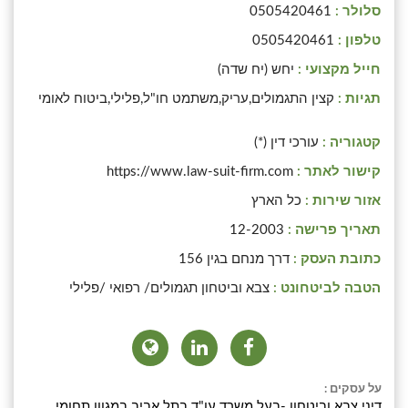
סלולר :
0505420461
טלפון :
0505420461
חייל מקצועי :
יחש (יח שדה)
תגיות :
קצין התגמולים,עריק,משתמט חו"ל,פלילי,ביטוח לאומי
קטגוריה :
עורכי דין (*)
קישור לאתר :
https://www.law-suit-firm.com
אזור שירות :
כל הארץ
תאריך פרישה :
12-2003
כתובת העסק :
דרך מנחם בגין 156
הטבה לביטחונט :
צבא וביטחון תגמולים/ רפואי /פלילי
על עסקים :
דיני צבא וביטחון -בעל משרד עו"ד בתל אביב במגוון תחומי