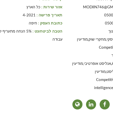
MODIIN746@GM
אזור שירות :
כל הארץ
050
תאריך פרישה :
4-2021
050
כתובת העסק :
חיפה
וך
הטבה לביטחונט :
5% הנחה מתעריף 
יסקי,מחקרי שוק,מודיעין
עבודה
ותי,Competitive
קר
שוק,Analyst,Osint,אנליסט אופרטיבי,מודיעין
סט,מודיעין
Competitive
intelligenc