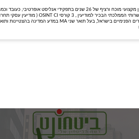
מציע שרותי מודיעין עסקי תחרותי ומחקרי שוק. ניסיון מקצועי מוכח ורציף של 26 שנים בתפקידי אנליסט אופרטיבי, כעוב
המשרד ראש הממשלה. בין היתר: בוגר הקורס הבינשרותי הממלכתי הבכיר למודיעין , 3 קורסי OSINT CI ( מו
בעל תעודת מבקר פנים מוסמך מטעם לשכת המבקרים הפנימיים בישראל, בעל תואר שני MA במדע המדינה בהצטיינות ו