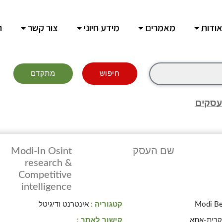
ודות
מאמרים
מידע חיוני
צור קשר
ח
חיפוש
מתקדם
עסקים
שם העסק
Modi-In Osint
research &
Competitive
intelligence
Modi B
קטגוריה :
אינטרנט ודיגיטל
רית-אתא
קישור לאתר :