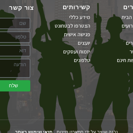
ים
קשירותים
צור קשר
הבית
מידע כללי
ועים
הצטרפו לבטחונט
פגישה אישית
ים
יועצים
ר
יזמות ועסקים
ת חינם
טלפונים
שלח
נבנה ועוצב על ידי סמארט סייטס -
תנאי שימוש באתר