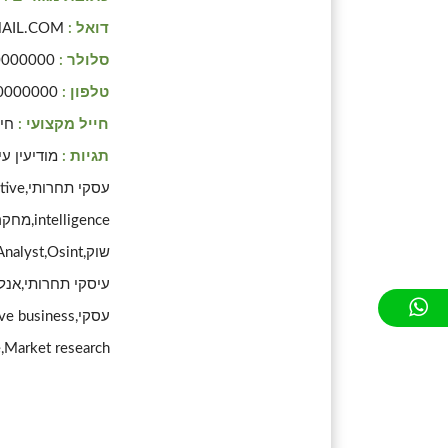
דואל :
AIL.COM
סלולר :
0000000
טלפון :
0000000
חייל מקצועי :
חינ
תגיות :
מודיעין ע
עסקי תחר
intelligence,מח
עיסקי תחרותי,אנלי
עסקי, business
e,Market research