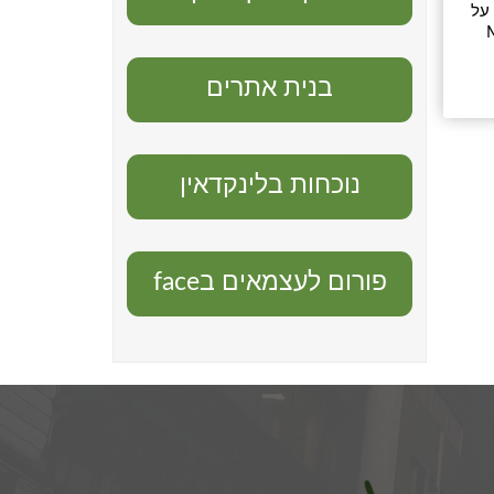
 על
התבגרות של העידן החדש. בוגרת MA
בנית אתרים
נוכחות בלינקדאין
פורום לעצמאים בface