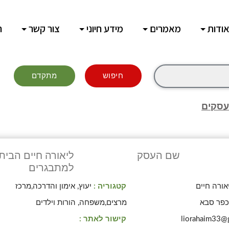
ודות
מאמרים
מידע חיוני
צור קשר
ח
חיפוש
מתקדם
עסקים
שם העסק
ליאורה חיים הבית
למתבגרים
אורה חיים
קטגוריה :
יעוץ, אימון והדרכה,מרכז
פר סבא
מרצים,משפחה, הורות וילדים
liorahaim33@
קישור לאתר :