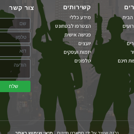
ים
קשירותים
צור קשר
הבית
מידע כללי
ועים
הצטרפו לבטחונט
פגישה אישית
ים
יועצים
ר
יזמות ועסקים
ת חינם
טלפונים
שלח
נבנה ועוצב על ידי סמארט סייטס -
תנאי שימוש באתר