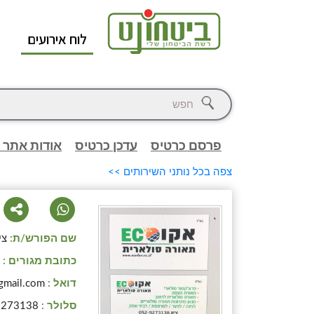
לוח אירועים
א
פרסם כרטיס
עדכן כרטיס
אודות אתר 
צפה בכל נותני השירותים >>
שם הפורש/ת:
צי
כתובת מגורים :
י
דואל :
gmail.com
סלולר :
9273138