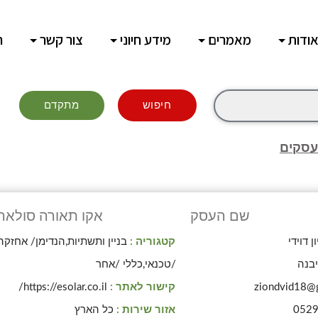
ודות
מאמרים
מידע חיוני
צור קשר
ח
חיפוש
מתקדם
עסקים
שם העסק
אקו תאורה סולאר
ון דוידי
קטגוריה :
בניין ותשתיות,הנדימן/ אחזקה
בנה
/טכנאי,כללי /אחר
ziondvid18@
קישור לאתר :
https://esolar.co.il/
052
אזור שירות :
כל הארץ