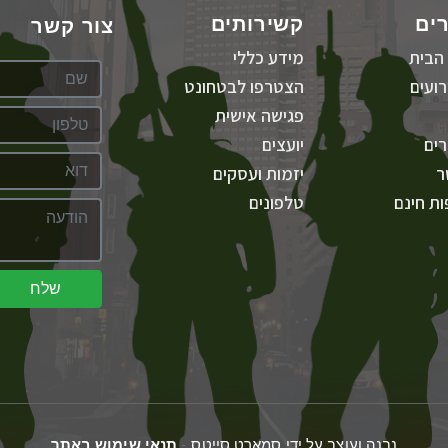
ים
קשירותים
צור קשר
הבית
מידע כללי
ועים
הצטרפו לבטחונט
פגישה אישית
ים
יועצים
ר
יזמות ועסקים
ת חינם
טלפונים
שלח
נבנה ועוצב על ידי סמארט סייטס -
תנאי שימוש באתר