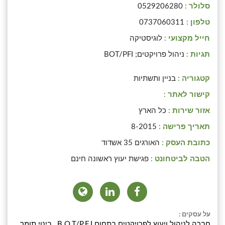
סלולר :
0529206280
טלפון :
0737060311
חייל מקצועי :
לוגיסטיקה
תגיות :
ניהול פרויקטים; BOT/PFI
קטגוריה :
בניין ותשתיות
קישור לאתר :
אזור שירות :
כל הארץ
תאריך פרישה :
8-2015
כתובת העסק :
האורגים 35 אשדוד
הטבה לביטחונט :
פגישת יעוץ ראשונה חינם
על עסקים :
חברה לניהול ויעוץ לפרויקטים בתחום B.O.T/P.F.I , בינוי תומך