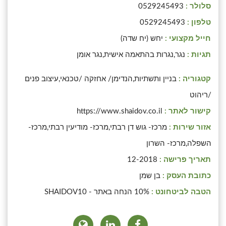
סלולר :
0529245493
טלפון :
0529245493
חייל מקצועי :
יחש (יח שדה)
תגיות :
נגר,נגרות בהתאמה אישית,נגר אומן
קטגוריה :
בניין ותשתיות,הנדימן/ אחזקה /טכנאי,עיצוב פנים
/ריהוט
קישור לאתר :
https://www.shaidov.co.il
אזור שירות :
מרכז- גוש דן רבתי,מרכז- מודיעין רבתי,מרכז-
השפלה,מרכז- השרון
תאריך פרישה :
12-2018
כתובת העסק :
בן שמן
הטבה לביטחונט :
10% הנחה באתר - SHAIDOV10