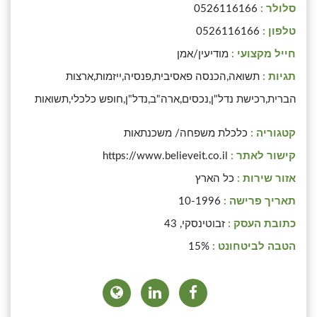
סלולר :
0526116166
טלפון :
0526116166
חייל מקצועי :
מודיעין/אמן
תגיות :
תשואה,הכנסה פאסיבית,פנסיה,ייזמות,ארצות
הברית,רכישת נדל"ן,נכסים,ארה"ב,נדל"ן,חופש כלכלי,תשואות
קטגוריה :
כלכלת משפחה/ משכנתאות
קישור לאתר :
https://www.believeit.co.il
אזור שירות :
כל הארץ
תאריך פרישה :
10-1996
כתובת העסק :
זבוטינסקי, 43
הטבה לביטחונט :
15%