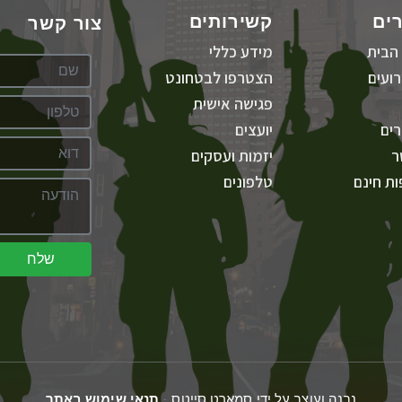
ים
קשירותים
צור קשר
הבית
מידע כללי
ועים
הצטרפו לבטחונט
פגישה אישית
ים
יועצים
ר
יזמות ועסקים
ת חינם
טלפונים
שלח
נבנה ועוצב על ידי סמארט סייטס -
תנאי שימוש באתר