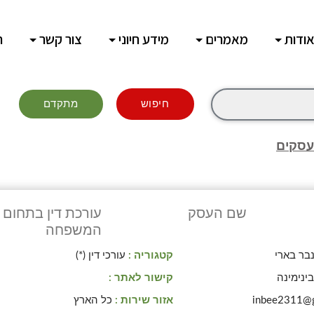
ודות
מאמרים
מידע חיוני
צור קשר
ח
חיפוש
מתקדם
עסקים
שם העסק
עורכת דין בתחום ד
המשפחה
בר בארי
קטגוריה :
עורכי דין (*)
ינימינה
קישור לאתר :
inbee2311@
אזור שירות :
כל הארץ