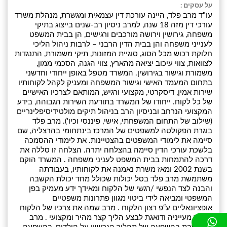
על עסקים :
עו"ד מרב פלד, היינה עורכת דין עצמאית ומגשרת, מנהלת משרד
עורכי דין מזה 18 שנה, למרב ניסיון רב-שנים בייצוג בתיקי
משפחה, גירושין וירושה מורכבים ורגישים, הן בבית המשפט
לענייני משפחה והן בבית הדין הרבני – לרבות ניהול הליכי
חלוקת רכוש מכל הסוג, סוגיית המזונות, תיקי משמורת, התנגדות
לצוואות, צווי עיכוב יציאה מהארץ, צווי הגנה, הסכמי ממון,
משמורת וגישור בגירושין. המשרד מטפל באופן ייחודי וחדשני
בתחום המעמד האישי וגישור המשפחה ומעניק לקהל לקוחותיו
שירות אמין, דיסקרטי, מקצועי ורגיש, המותאם לצרכיו האישיים
של כל לקוח. ייחודו של המשרד בתודעת השירות הגבוהה, בידע
המקצועי הנרחב ובניסיון הרב בניהול תיקים מולטידיסיפלינריים
(שילוב של התחום המשפחתי, אישי, פיננסי וכיו'). מרב פלד
בוגרת הפקולטה למשפטים של המרכז בינתחומי בהרצליה, שם
סיימה את לימודי המשפטים בהצטיינות. את לימודי ההסמכה
בלשכת עורכי הדין סיימה בהצלחה יתרה. הצלחה זו סללה את
דרכה להתמחות בבית המשפט לעניני משפחה . המשרד הוקם
בשנת 2002 ומאז משרת נאמנה את לקוחותיו, בעבודתה
משתמשת מרב פלד בסל יכולות שכולל מחד יכולת הקשבה
והבנה לצד הנפשי /רגשי של הלקוח ומאידך ידע מעמיק בפן
המשפטי ומביאה לידי ביטוי מגוון פתרונות משפטיים
אופציונאליים ע“פ רצון הלקוח . מרב שמה את צרכיו של הלקוח
בראש מעייניה ודואגת לבצע הליך קצר מהיר ומקצועי . מרב