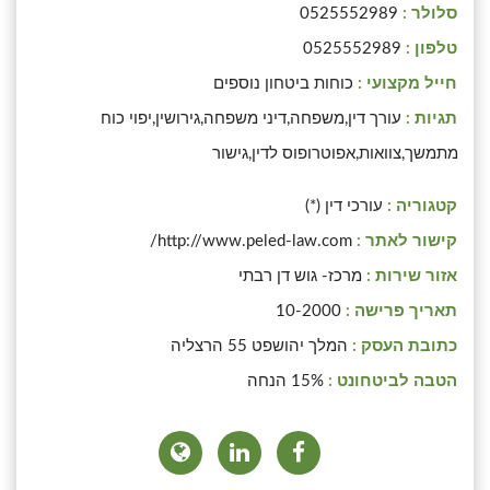
סלולר :
0525552989
טלפון :
0525552989
חייל מקצועי :
כוחות ביטחון נוספים
תגיות :
עורך דין,משפחה,דיני משפחה,גירושין,יפוי כוח
מתמשך,צוואות,אפוטרופוס לדין,גישור
קטגוריה :
עורכי דין (*)
קישור לאתר :
http://www.peled-law.com/
אזור שירות :
מרכז- גוש דן רבתי
תאריך פרישה :
10-2000
כתובת העסק :
המלך יהושפט 55 הרצליה
הטבה לביטחונט :
15% הנחה