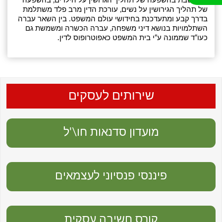
מתחשבת בהשפעה של תהליך הגרושין על הילדים, בהשפעה
של תהליך הגירושין על נשים, עורכת הדין מרב פלד משתלמת
בדרך קבע ומתעדכנת בחידושי עולם המשפט. בין השאר עברה
השתלמויות בנושא דיני משפחה, עברה הכשרה ומשמשת גם
כעו“ד שממונה ע“י בית המשפט כאפוטרופוס לדין.
שירותים לעסקים
מועדון סדנאות חו\'ל
פיננסי פנסיוני לעצמאים
קורס חשיבה עסקית