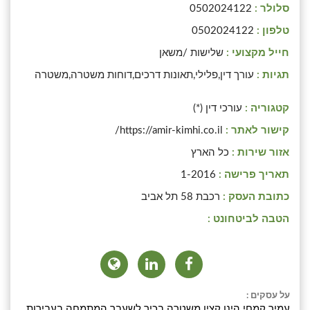
סלולר :
0502024122
טלפון :
0502024122
חייל מקצועי :
שלישות /משאן
תגיות :
עורך דין,פלילי,תאונות דרכים,דוחות משטרה,משטרה
קטגוריה :
עורכי דין (*)
קישור לאתר :
https://amir-kimhi.co.il/
אזור שירות :
כל הארץ
תאריך פרישה :
1-2016
כתובת העסק :
רכבת 58 תל אביב
הטבה לביטחונט :
על עסקים :
עמיר קמחי הינו קצין משטרה בכיר לשעבר המתמחה בעבירות