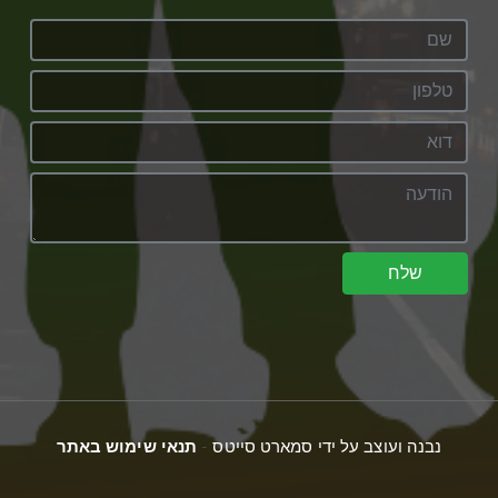
שלח
נבנה ועוצב על ידי סמארט סייטס -
תנאי שימוש באתר