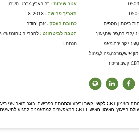
050
אזור שירות :
כל הארץ,מרכז- השרון
050
תאריך פרישה :
8-2018
ות ביטחון נוספים
כתובת העסק :
אבן יהודה
וי,קריירה,פרישה,יעוץ
הטבה לביטחונט :
לחברי ביטחונט %
ם,שינוי קריירה,מאמן
הנחה !
ימון אישי,מרצה,ניהול,ניהול
מאמן אישי מוסמך CCIL. חבר לשכת המאמנים. מתמחה באימון CBT לקשיי קשב וריכוז ומתמחה בפרישה. בוגר תואר שני בי
ארגוני מאונ' ת"א. בתהליך האימון אני משלב כלים מעולם הייעוץ, האימון האישי ו CBT המאפשרים למתאמנים להגיע להישגים