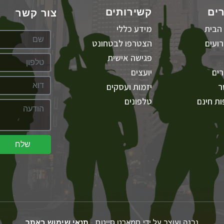
ים
קשירותים
צור קשר
הבית
מידע כללי
ועים
הצטרפו לבטחונט
פגישה אישית
ים
יועצים
ר
יזמות ועסקים
ת חינם
טלפונים
שלח
נבנה ועוצב על ידי סמארט סייטס -
תנאי שימוש באתר