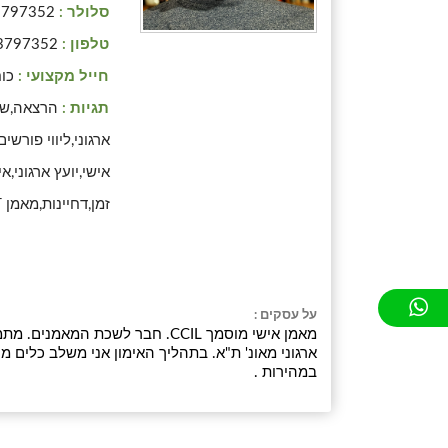
סלולר :
3797352
טלפון :
3797352
חייל מקצועי :
כוח
תגיות :
הרצאה,שינ
ארגוני,ליווי פורשי
אישי,יועץ ארגוני,א
זמן,דחיינות,מאמן CBT קשב וריכוז
על עסקים :
במהירות .