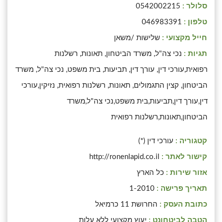
סלולר :
0542002215
טלפון :
046983391
חייל מקצועי :
שלישות /משאן
תגיות :
נכי צה"ל, משרד הביטחון, תאונות, רשלנות
רפואית,עורכי דין, עורך דין, תביעות, בית משפט, נכי צה"ל, משרד
הביטחון, קצין התגמולים, תאונות, רשלנות רפואית, נזיקין,עורכי
דין,עורך דין,תביעות,בית משפט,נכי צה"ל,משרד
הביטחון,תאונות,רשלנות רפואית
קטגוריה :
עורכי דין (*)
קישור לאתר :
http://ronenlapid.co.il
אזור שירות :
כל הארץ
תאריך פרישה :
1-2010
כתובת העסק :
החרושת 11 כרמיאל
הטבה לביטחונט :
יעוץ מקצועי ללא עלות