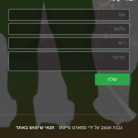
שלח
נבנה ועוצב על ידי סמארט סייטס -
תנאי שימוש באתר